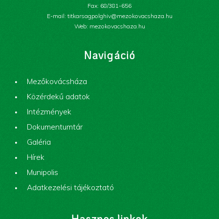
Fax: 68/381-656
E-mail: titkarsagpolghiv@mezokovacshaza.hu
Web: mezokovacshaza.hu
Navigáció
Mezőkovácsháza
Közérdekű adatok
Intézmények
Dokumentumtár
Galéria
Hírek
Munipolis
Adatkezelési tájékoztató
Hasznos linkek