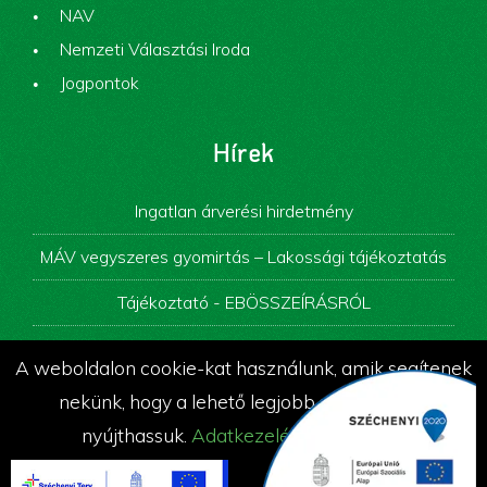
NAV
Nemzeti Választási Iroda
Jogpontok
Hírek
Ingatlan árverési hirdetmény
MÁV vegyszeres gyomirtás – Lakossági tájékoztatás
Tájékoztató - EBÖSSZEÍRÁSRÓL
Képviselő-testületi ülés
A weboldalon cookie-kat használunk, amik segítenek
Álláspályázati felhívás
nekünk, hogy a lehető legjobb szolgáltatást
nyújthassuk.
Adatkezelési tájékoztató
© Az oldalt készítette és üzemelteti a