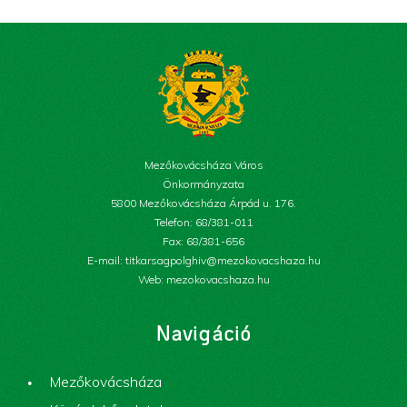
Mezőkovácsháza Város
Önkormányzata
5800 Mezőkovácsháza Árpád u. 176.
Telefon: 68/381-011
Fax: 68/381-656
E-mail: titkarsagpolghiv@mezokovacshaza.hu
Web: mezokovacshaza.hu
Navigáció
Mezőkovácsháza