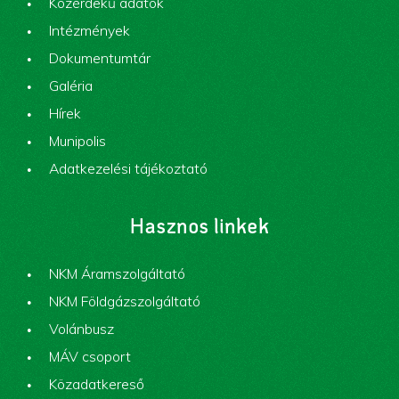
Közérdekű adatok
Intézmények
Dokumentumtár
Galéria
Hírek
Munipolis
Adatkezelési tájékoztató
Hasznos linkek
NKM Áramszolgáltató
NKM Földgázszolgáltató
Volánbusz
MÁV csoport
Közadatkereső