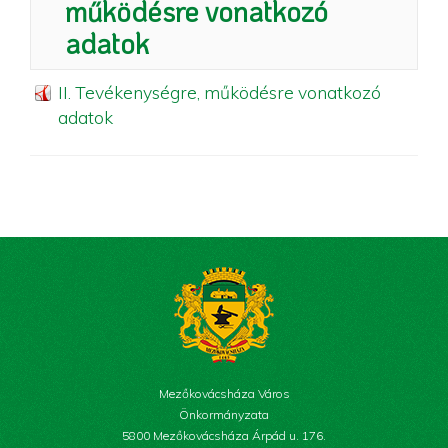
működésre vonatkozó
adatok
II. Tevékenységre, működésre vonatkozó
adatok
Mezőkovácsháza Város
Önkormányzata
5800 Mezőkovácsháza Árpád u. 176.