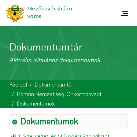
Mezőkovácsháza
város
Dokumentumtár
Aktuális, általános dokumentumok
Főoldal
Dokumentumtár
Román Nemzetiségi Önkormányzat
Dokumentumok
Dokumentumok
1. Szervezeti és Működési Szabályzat