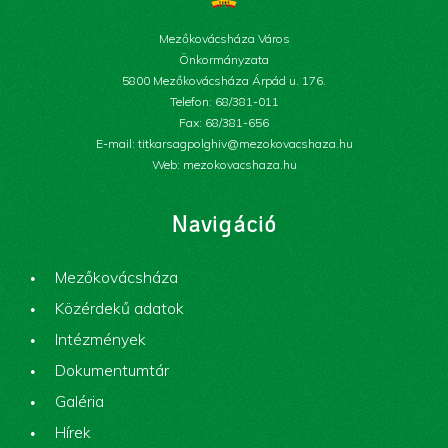
Mezőkovácsháza Város
Önkormányzata
5800 Mezőkovácsháza Árpád u. 176.
Telefon: 68/381-011
Fax: 68/381-656
E-mail: titkarsagpolghiv@mezokovacshaza.hu
Web: mezokovacshaza.hu
Navigáció
Mezőkovácsháza
Közérdekű adatok
Intézmények
Dokumentumtár
Galéria
Hírek